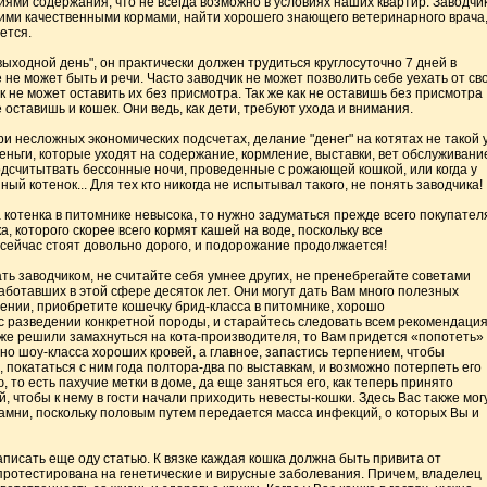
ями содержания, что не всегда возможно в условиях наших квартир. Заводчи
ми качественными кормами, найти хорошего знающего ветеринарного врача
ется.
выходной день", он практически должен трудиться круглосуточно 7 дней в
 не может быть и речи. Часто заводчик не может позволить себе уехать от св
ак не может оставить их без присмотра. Так же как не оставишь без присмотра
 оставишь и кошек. Они ведь, как дети, требуют ухода и внимания.
ри несложных экономических подсчетах, делание "денег" на котятах не такой 
еньги, которые уходят на содержание, кормление, выставки, вет обслуживани
одсчитытвать бессонные ночи, проведенные с рожающей кошкой, или когда у
ый котенок... Для тех кто никогда не испытывал такого, не понять заводчика!
а котенка в питомнике невысока, то нужно задуматься прежде всего покупател
а, которого скорее всего кормят кашей на воде, поскольку все
ейчас стоят довольно дорого, и подорожание продолжается!
ть заводчиком, не считайте себя умнее других, не пренебрегайте советами
аботавших в этой сфере десяток лет. Они могут дать Вам много полезных
дении, приобретите кошечку брид-класса в питомнике, хорошо
 разведении конкретной породы, и старайтесь следовать всем рекомендаци
 же решили замахнуться на кота-производителя, то Вам придется «попотеть»
но шоу-класса хороших кровей, а главное, запастись терпением, чтобы
 покататься с ним года полтора-два по выставкам, и возможно потерпеть его
 то есть пахучие метки в доме, да еще заняться его, как теперь принято
й, чтобы к нему в гости начали приходить невесты-кошки. Здесь Вас также мог
амни, поскольку половым путем передается масса инфекций, о которых Вы и
писать еще оду статью. К вязке каждая кошка должна быть привита от
ротестирована на генетические и вирусные заболевания. Причем, владелец