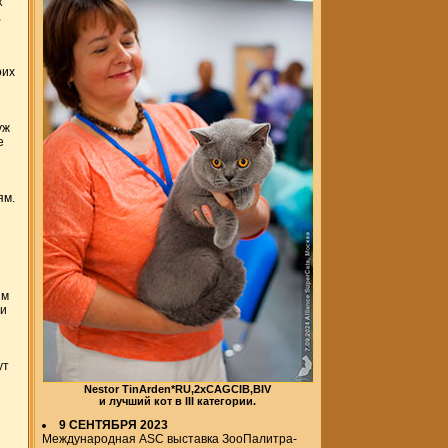
к
,
оих
уж
е
ям.
ям
 и
ут
Nestor TinArden*RU,2хCAGCIB,BIV
и лучший кот в III категории.
9 СЕНТЯБРЯ 2023
Международная ASC выставка ЗооПалитра-