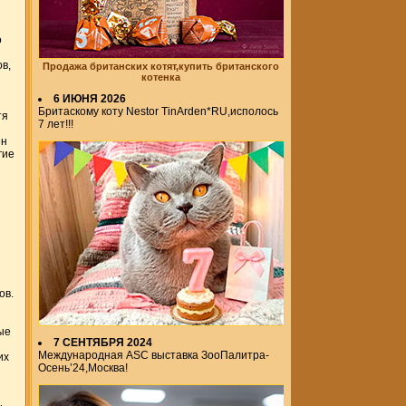
о
в,
Продажа британских котят,купить британского
котенка
6 ИЮНЯ 2026
Бритаскому коту Nestor TinArden*RU,исполось
тя
7 лет!!!
ен
гие
ов.
ые
7 СЕНТЯБРЯ 2024
Международная ASC выставка ЗооПалитра-
их
Осень’24,Москва!