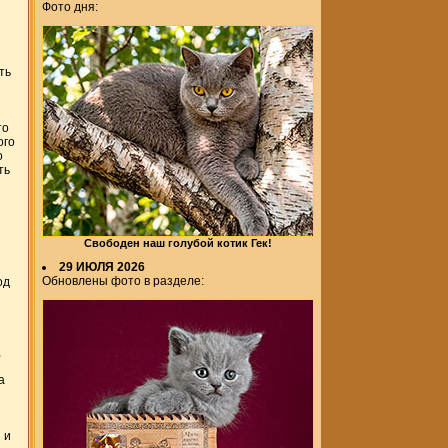
"
Фото дня:
ть
то
ого
о
ть
Свободен наш голубой котик Гек!
29 ИЮЛЯ 2026
Обновлены фото в разделе:
од
,
а
 и