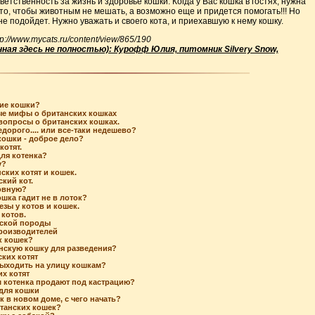
ветственность за жизнь и здоровье кошки. Когда у Вас кошка в гостях, нужна
то, чтобы животным не мешать, а возможно еще и придется помогать!!! Но
не подойдет. Нужно уважать и своего кота, и приехавшую к нему кошку.
://www.mycats.ru/content/view/865/190
ая здесь не полностью): Курофф Юлия, питомник Silvery Snow,
кие кошки?
е мифы о британских кошках
вопросы о британских кошках.
дорого.... или все-таки недешево?
кошки - доброе дело?
котят.
для котенка?
у?
ских котят и кошек.
кий кот.
овную?
ошка гадит не в лоток?
зы у котов и кошек.
 котов.
нской породы
роизводителей
к кошек?
нскую кошку для разведения?
ких котят
ыходить на улицу кошкам?
х котят
 котенка продают под кастрацию?
для кошки
 в новом доме, с чего начать?
танских кошек?