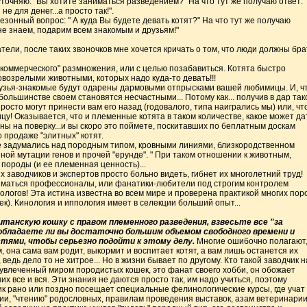
уточняю: "Вы хотите заниматься разведением?" На что тут же получаю ответ: 
не для денег...а просто так!".
езонный вопрос: " А куда Вы будете девать котят?" На что тут же получаю
 не знаем, подарим всем знакомым и друзьям!"
атели, после таких звоночков мне хочется кричать о том, что люди должны бра
"коммерческого" размножения, или с целью позабавиться. Котята быстро
возрелыми животными, которых надо куда-то девать!!!
рузья-знакомые будут одарены дармовыми отпрысками вашей любимицы. И, ч
большинстве своем становятся несчастными... Потому как... получив в дар так
просто могут принести вам его назад (годовалого, типа наигрались мы) или, чт
ицу! Оказывается, что и племенные котята в таком количестве, какое может да
ны на поверку...и вы скоро это поймете, поскитавших по беплатным доскам
 продаже "элитных" котят.
не задумались над породным типом, кровными линиями, близкородственном
ой мутации генов и прочей "ерунде". " При таком отношении к животным,
породы (и ее племенная ценность)...
заводчиков и экспертов просто больно видеть, гибнет их многолетний труд!
маться профессионалы, или фанатики-любители под строгим контролем
огов! Эта истина известна во всем мире и проверена практикой многих пор
ек). Кинология и иппология имеет в селекции больший опыт...
танскую кошку с правом племенного разведения, взвесьте все "за
 обладаете ли вы достаточно большим объемом свободного времени и
ями, чтобы серьезно подойти к этому делу.
Многие ошибочно полагают
м, она сама вам родит, выкормит и воспитает котят, а вам лишь останется их
ведь дело то не хитрое... Но в жизни бывает по другому. Кто такой заводчик н
 увлеченный миром породистых кошек, это фанат своего хобби, он обожает
их все и вся. Эти знания не даются просто так, им надо учиться, поэтому
к рано или поздно посещает специальные фелинологические курсы, где учат
ции, "чтению" родословных, правилам проведения выставок, азам ветеринарии