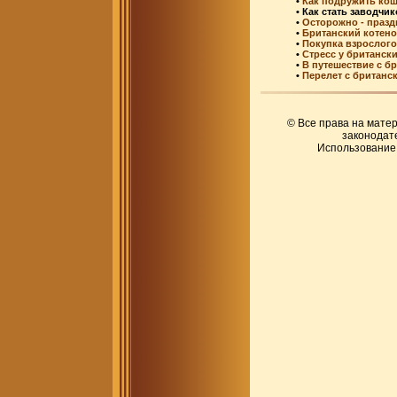
•
Как подружить кош
• Как стать заводчи
•
Осторожно - празд
•
Британский котенок
•
Покупка взрослого 
•
Стресс у британски
•
В путешествие с б
•
Перелет с британс
© Все права на матер
законодате
Использование