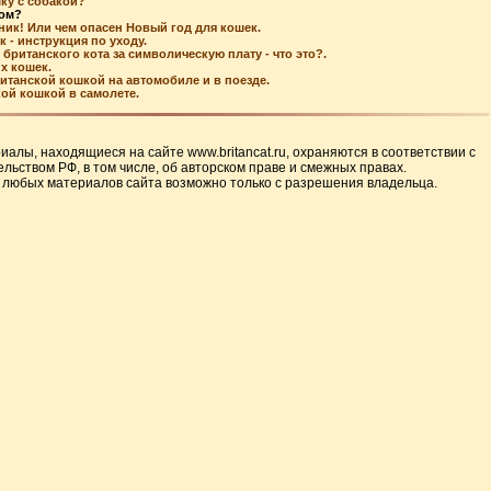
ку с собакой?
ком?
ник! Или чем опасен Новый год для кошек.
 - инструкция по уходу.
британского кота за символическую плату - что это?.
х кошек.
ританской кошкой на автомобиле и в поезде.
кой кошкой в самолете.
иалы, находящиеся на сайте www.britancat.ru, охраняются в соответствии с
льством РФ, в том числе, об авторском праве и смежных правах.
 любых материалов сайта возможно только с разрешения владельца.