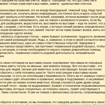
 заводчик на практике учится "видеть" породный тип, его достоинства и
 можно только учавствуя в выставках, замечу - удовольствие платное.
финансовые вложения, это не всегда благодарный, тяжелый труд. Надо прост
понимать их, получать много информации, постоянно быть в курсе событий.
дят прибыль в питомнике. Не всякий, например, котенок выживает после родо
пособна даже забеременеть, уже не говоря о возможности рожать. Если Вы
 для разведения, вырастили ее, выставили на выставке – еще не значит, что у
ми, с родами, с котятами. Есть кошки, у которых низкий уровень определенных
 кошке возможность стать мамой. Насчет котов также бывает всякое, взять хо
опущение одного яичка).
 написать отдельную статью – какие бывают осложнения, трудности, возмож
я самой рожающей кошки. Роды, и, наверное, в этом со мной согласятся мно
машних животных, одно из самых ответственных событий. Заводчики и
ы хорошо представлять, как протекает нормальный родовой процесс, чтобы
ь ситуацию, в случае необходимости оказать первую доврачебную помощь.
речислить : первичная слабость родовой деятельности, неправильное
лее.
ть своих питомцев на выставках кошек, подтвержая тем самым их породные
лжны иметь титулы не меньше, чем чемпион породы. Все эти выставки - это
ько для людей, сколько для животных, в них участвующих. Кошки настолько
 сбросить с себя половину шерсти. Часто участующие в выставках кошки
льными, то есть не способными к беременности. Опять же от нервных стресс
 выставках судят объективно и правильно, иногда и подсуживают, и засуживают
ется уже на нервах хозяев животных. Иногда случаются даже драки среди
ысокий титул - нервы не выдерживают. Бывают и психически неуравновешенн
ыставок, которые специально, не побоюсь сказать, травят участвующих в
в. Такие случаи были. Я уже не говорю о финансовых затратах, сопровождающ
 обратно в питомник, но мы понимаем, что заводчик должен обеспечить своих