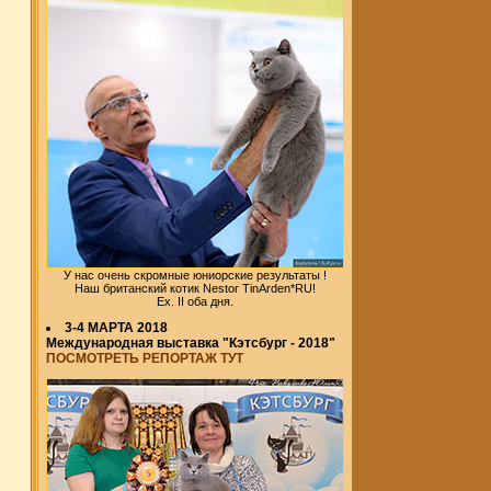
У нас очень скромные юниорские результаты !
Наш британский котик Nestor TinArden*RU!
Ex. II оба дня.
3-4 МАРТА 2018
Международная выставка "Кэтсбург - 2018"
ПОСМОТРЕТЬ РЕПОРТАЖ ТУТ