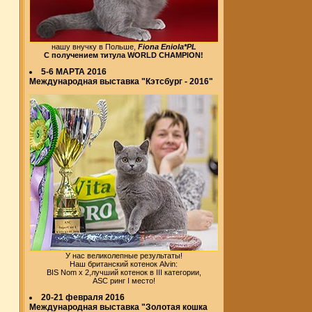
нашу внучку в Польше,
Fiona Eniola*PL
С получением титула WORLD CHAMPION!
5-6 МАРТА 2016
Международная выставка "Кэтсбург - 2016"
У нас великолепные результаты!
Наш британский котенок Alvin:
BIS Nom х 2,лучший котенок в III категории,
ASC ринг I место!
20-21 февраля 2016
Международная выставка "Золотая кошка