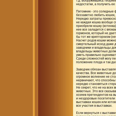
т.д. Вооружившись теорией
недостатки, а получить ее
Питомник - это солидные 
беззаветно любить кошек, 
Нередко затраты превосхо
не каждая кошка вообще с
приобрели кошку (котенка)
нее все заладится с вязка
гормонов, который не дает
бы тот же крипторхизм (не
Насчет родов кошки можно
смертельный исход даже дл
заводчики и владельцы до
владельцы животных должн
уметь правильно оцениват
Среди сложностей могу пе
положение плода и так да
Заводчик обязан выставля
качества. Все животные до
огромное волнение не стол
нервничают, что способны
нередко становяться стери
Не секрет, что не на всех
животных. Это все сказыва
хозяев претендентов на в
и нездоровые посетители в
выставках кошек или кото
все участия в выставках.
Если вернуться с выставки