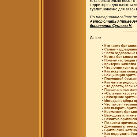
кота обязательно несет от
территория для вязок, мес
туалет, конечно,для вязок 
По материалам сайта: http
Автор статьи (приведенн
дополнения Суслова Н.
Далее:
•
Кто такие британс
•
Самые надоедливы
•
Часто задаваемые 
•
Котята британцы не
•
Почему кастрация 
•
Критерии качества 
•
Что лучше купить 
•
Как искупать кошк
•
Вакцинация британ
•
Племенной британс
•
Как читать родосл
•
Что делать, если к
•
Параанальные желе
•
«Сальный хвост» у
•
Разведение брита
•
Методы подбора п
•
Что такое питомни
•
Как выбрать брита
•
Кормление британс
•
Выходить или не в
•
Развитие британски
•
По каким причинам
•
Домашняя аптечка 
•
Британский котенок
•
Как подружить бри