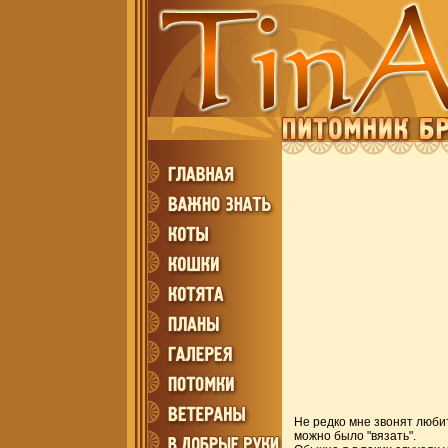
Не редко мне звонят любит
можно было "вязать".