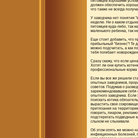
питомцев хорошими услови
должен обеспечить хороши
что также не всегда получа
У заводчика нет понятия "
неделю. Ни о каком отдыхе
питомцев куда-либо, так к
маленького ребенка, так не
Еще стоит добавить, что п
прибыльный "бизнес"! Те д
можно подсчитать, а как п
тебя погибает новорожденн
Сразу скажу, что если цен
Хотят ли они купить котенк
профессиональные корма с
Если вы все же решили ста
опытных заводчиков, прор
советов. Подумав о разве
зарекомендовавшем себя с
опытного заводчика. Если
поискать котика обязатель
вырастить свое сокровище,
притязания на территорию,
говорить, пиаром, рекламо
подстерегать подводные к
слыхом не слыхивали.
Об этом опять же можно на
инфекционных болезней, п