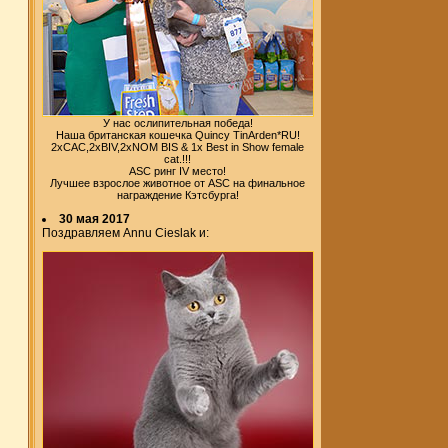
У нас ослипительная победа!
Наша британская кошечка Quincy TinArden*RU!
2xCAC,2xBIV,2xNOM BIS & 1x Best in Show female
cat.!!!
ASC ринг IV место!
Лучшее взрослое животное от ASC на финальное
награждение Кэтсбурга!
30 мая 2017
Поздравляем Annu Cieslak и: