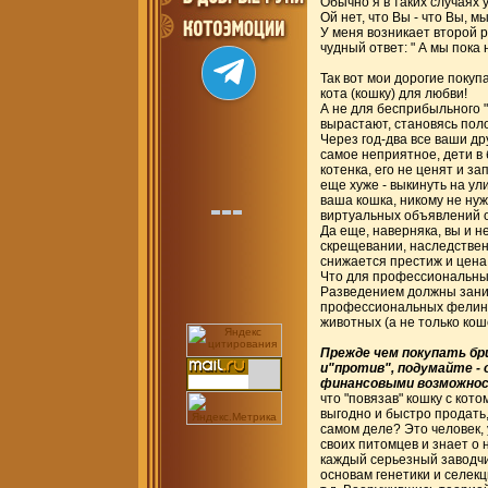
Обычно я в таких случаях 
Ой нет, что Вы - что Вы, мы 
У меня возникает второй р
чудный ответ: " А мы пока
Так вот мои дорогие покуп
кота (кошку) для любви!
А не для бесприбыльного 
вырастают, становясь поло
Через год-два все ваши д
самое неприятное, дети в 
котенка, его не ценят и за
еще хуже - выкинуть на ул
ваша кошка, никому не нуж
виртуальных объявлений о
Да еще, наверняка, вы и 
скрещевании, наследственн
снижается престиж и цена 
Что для профессиональных 
Разведением должны зани
профессиональных фелинол
животных (а не только кош
Прежде чем покупать бри
и"против", подумайте -
финансовыми возможност
что "повязав" кошку с кото
выгодно и быстро продать, 
самом деле? Это человек,
своих питомцев и знает о н
каждый серьезный заводчи
основам генетики и селек