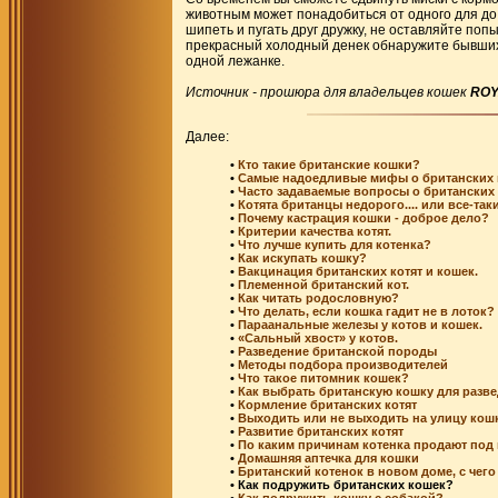
животным может понадобиться от одного для до 
шипеть и пугать друг дружку, не оставляйте попы
прекрасный холодный денек обнаружите бывших
одной лежанке.
Источник - прошюра для владельцев кошек
ROY
Далее:
•
Кто такие британские кошки?
•
Самые надоедливые мифы о британских 
•
Часто задаваемые вопросы о британских 
•
Котята британцы недорого.... или все-та
•
Почему кастрация кошки - доброе дело?
•
Критерии качества котят.
•
Что лучше купить для котенка?
•
Как искупать кошку?
•
Вакцинация британских котят и кошек.
•
Племенной британский кот.
•
Как читать родословную?
•
Что делать, если кошка гадит не в лоток?
•
Параанальные железы у котов и кошек.
•
«Сальный хвост» у котов.
•
Разведение британской породы
•
Методы подбора производителей
•
Что такое питомник кошек?
•
Как выбрать британскую кошку для разв
•
Кормление британских котят
•
Выходить или не выходить на улицу кош
•
Развитие британских котят
•
По каким причинам котенка продают под
•
Домашняя аптечка для кошки
•
Британский котенок в новом доме, с чего
• Как подружить британских кошек?