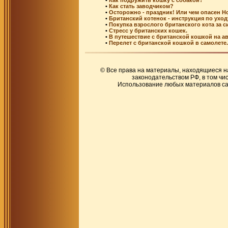
•
Как подружить кошку с собакой?
•
Как стать заводчиком?
•
Осторожно - праздник! Или чем опасен Н
•
Британский котенок - инструкция по уход
•
Покупка взрослого британского кота за с
•
Стресс у британских кошек.
•
В путешествие с британской кошкой на ав
•
Перелет с британской кошкой в самолете.
© Все права на материалы, находящиеся на 
законодательством РФ, в том чи
Использование любых материалов са